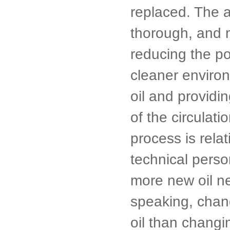
replaced. The a
thorough, and m
reducing the pol
cleaner enviro
oil and providi
of the circulati
process is rela
technical perso
more new oil ne
speaking, chan
oil than changin