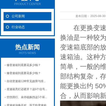
PRODUCT CENTER
公司新闻
发布日期：
2025-08-3
在更换变速箱
行业动态
换油是一种较
变速箱底部的
热点新闻
HOTS NEWS
速箱油。这种
简单，一般的
修变速箱到底要花多少钱？
修变速箱到底要花多少钱？
部结构复杂，
自动变速箱12种常见故障与排...
能更换出约 50
变速箱亮灯还硬开？这6个信号...
合，从而影响
空挡滑行、未停稳换挡这5个坏...
变速箱油换不对，等于给变速箱...