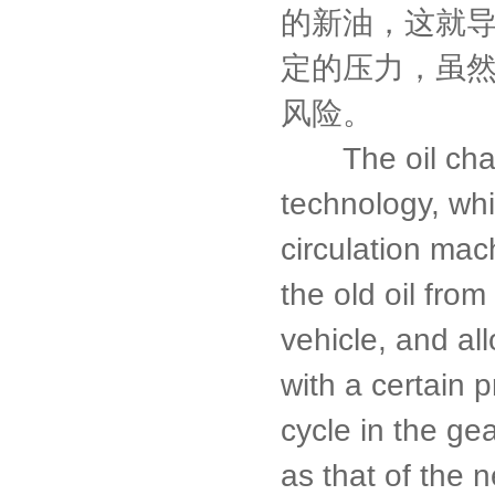
的新油，这就
定的压力，虽
风险。
The oil change
technology, wh
circulation mac
the old oil fro
vehicle, and al
with a certain 
cycle in the gea
as that of the n