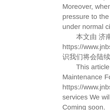
Moreover, when 
pressure to the
under normal ci
本文由
济
https://www.jn
识我们将会陆续
This article is
Maintenance Fo
https://www.jnb
services We wil
Coming soon.