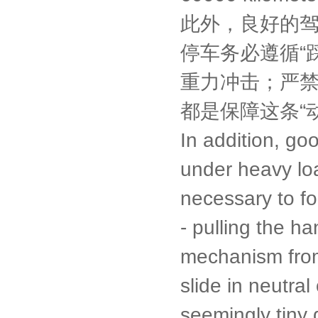
此外，良好的
停车务必遵循“
重力冲击；严
都是保障这条“
In addition, goo
under heavy loa
necessary to fo
- pulling the ha
mechanism from t
slide in neutra
seemingly tiny 