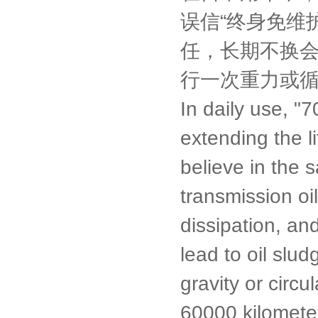
误信“终身免维
任，长期不换会
行一次重力或
In daily use, "
extending the l
believe in the s
transmission oil
dissipation, an
lead to oil slu
gravity or circ
60000 kilometer