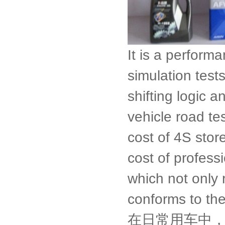
It is a perform
simulation test
shifting logic 
vehicle road te
cost of 4S stor
cost of profess
which not only r
conforms to the
在日常用车中，