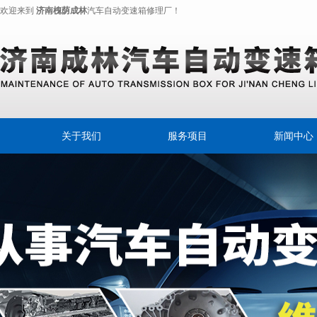
欢迎来到
济南槐荫成林
汽车自动变速箱修理厂！
关于我们
服务项目
新闻中心
奔驰变速离合器
公司新闻
变速箱专用油
行业动态
摩擦片
自动变速器
自动变速箱油
自动变速箱换油宝典