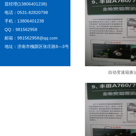
苗经理(13806401238)
电话：0531-82820798
手机：13806401238
QQ：981562958
邮箱：981562958@qq.com
地址：济南市槐荫区张庄路8—3号
自动变速箱换