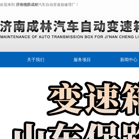
欢迎来到
济南槐荫成林
汽车自动变速箱修理厂！
关于我们
服务项目
新闻中心
奔驰变速离合器
公司新闻
变速箱专用油
行业动态
摩擦片
自动变速器
自动变速箱油
自动变速箱换油宝典