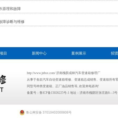
作原理和故障
故障诊断与维修
项目
新闻中心
案例展示
招
http://www.jnbsx.com/ 济南槐荫成林汽车变速箱修理厂
从事于各款汽车自动变速箱维修、变速箱总成销售、变速箱所有
同型号种类变速箱、正厂油品销售等, 欢迎来电咨询!
备案号：
鲁ICP备15026225号-1
地址：济南市槐荫区张庄路8—3号
鲁公网安备 37010402000808号