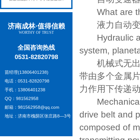
What are the 
液力自动变速
济南成林·值得信赖
WORTHY OF TRUST
Hydraulic auto
全国咨询热线
system, planeta
0531-82820798
机械式无出彩
苗经理(13806401238)
带由多个金属
电话：0531-82820798
力作用下传递
手机：13806401238
QQ：981562958
Mechanical co
邮箱：981562958@qq.com
drive belt and 
地址：济南市槐荫区张庄路8—3号
composed of mul