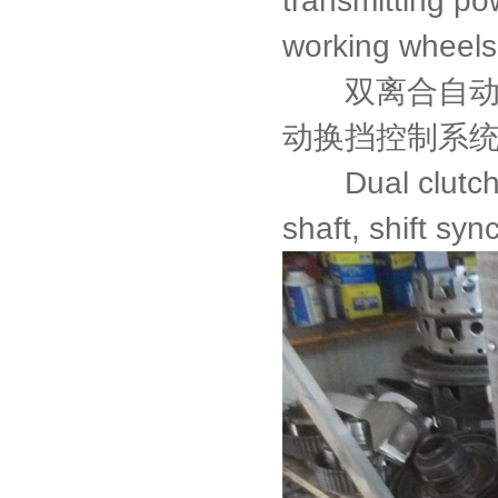
transmitting po
working wheels
双离合自动变
动换挡控制系
Dual clutch au
shaft, shift syn