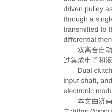
driven pulley a
through a singl
transmitted to 
differential the
双离合自动变
过集成电子和
Dual clutch au
input shaft, an
electronic modu
本文由
济
击:
https://www