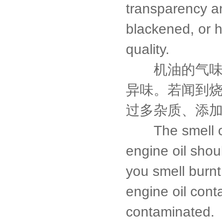
transparency and
blackened, or h
quality.
机油的气味也
异味。若闻到
过多杂质、添
The smell of e
engine oil shou
you smell burnt,
engine oil cont
contaminated.