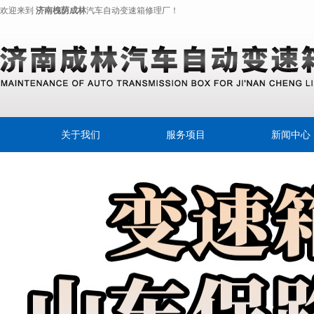
欢迎来到
济南槐荫成林
汽车自动变速箱修理厂！
关于我们
服务项目
新闻中心
奔驰变速离合器
公司新闻
变速箱专用油
行业动态
摩擦片
自动变速器
自动变速箱油
自动变速箱换油宝典