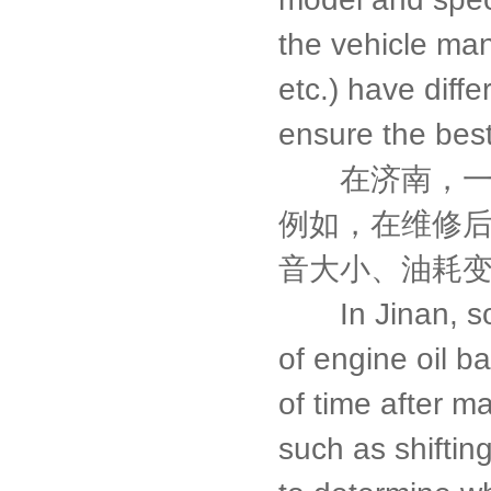
the vehicle man
etc.) have diff
ensure the best
在济南，一些
例如，在维修
音大小、油耗
In Jinan, some
of engine oil b
of time after m
such as shiftin