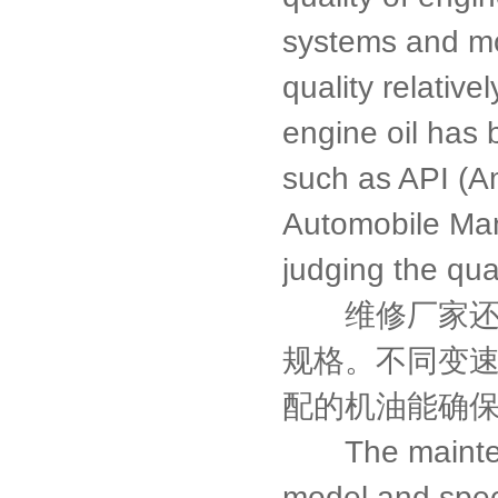
systems and mo
quality relativ
engine oil has b
such as API (A
Automobile Manu
judging the qual
维修厂家还会
规格。不同变速
配的机油能确
The maintenanc
model and spec